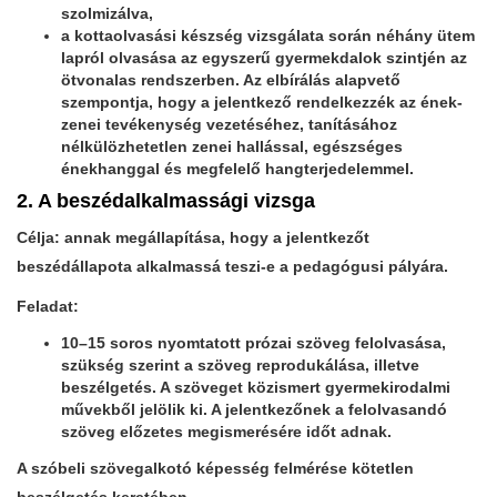
szolmizálva,
a kottaolvasási készség vizsgálata során néhány ütem
lapról olvasása az egyszerű gyermekdalok szintjén az
ötvonalas rendszerben. Az elbírálás alapvető
szempontja, hogy a jelentkező rendelkezzék az ének-
zenei tevékenység vezetéséhez, tanításához
nélkülözhetetlen zenei hallással, egészséges
énekhanggal és megfelelő hangterjedelemmel.
2. A beszédalkalmassági vizsga
Célja: annak megállapítása, hogy a jelentkezőt
beszédállapota alkalmassá teszi-e a pedagógusi pályára.
Feladat:
10–15 soros nyomtatott prózai szöveg felolvasása,
szükség szerint a szöveg reprodukálása, illetve
beszélgetés. A szöveget közismert gyermekirodalmi
művekből jelölik ki. A jelentkezőnek a felolvasandó
szöveg előzetes megismerésére időt adnak.
A szóbeli szövegalkotó képesség felmérése kötetlen