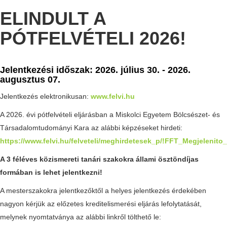
ELINDULT A
PÓTFELVÉTELI 2026!
Jelentkezési időszak: 2026. július 30. - 2026.
augusztus 07.
Jelentkezés elektronikusan:
www.felvi.hu
A 2026. évi pótfelvételi eljárásban a Miskolci Egyetem Bölcsészet- és
Társadalomtudományi Kara az alábbi képzéseket hirdeti:
https://www.felvi.hu/felveteli/meghirdetesek_p/!FFT_Megjelenit
A 3 féléves közismereti tanári szakokra állami ösztöndíjas
formában is lehet jelentkezni!
A mesterszakokra jelentkezőktől a helyes jelentkezés érdekében
nagyon kérjük az előzetes kreditelismerési eljárás lefolytatását,
melynek nyomtatványa az alábbi linkről tölthető le: