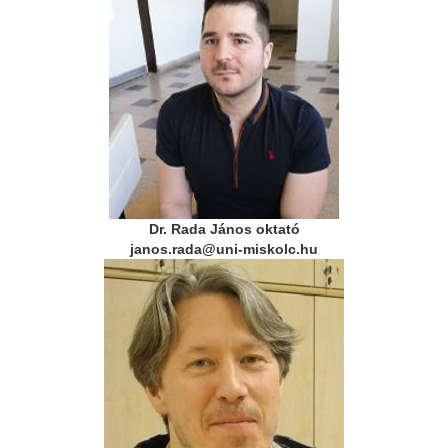
Dr. Rada János oktató
janos.rada@uni-miskolc.hu