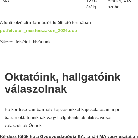
MA
12.00
emelet, 413.
óráig
szoba
A fenti felvételi információk letölthető formában:
potfelveteli_mesterszakon_2026.doc
Sikeres felvételit kívánunk!
Oktatóink, hallgatóink
válaszolnak
Ha kérdése van bármely képzésünkkel kapcsolatosan, írjon
bátran oktatóninknak vagy hallgatóinknak akik szívesen
válaszolnak Önnek.
Kérdezz tőlük ha a Gyógypedagógia BA, tanári MA vagy osztatlan