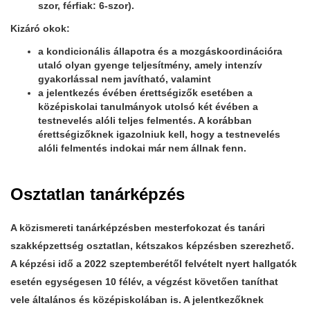
szor, férfiak: 6-szor).
Kizáró okok:
a kondicionális állapotra és a mozgáskoordinációra
utaló olyan gyenge teljesítmény, amely intenzív
gyakorlással nem javítható, valamint
a jelentkezés évében érettségizők esetében a
középiskolai tanulmányok utolsó két évében a
testnevelés alóli teljes felmentés. A korábban
érettségizőknek igazolniuk kell, hogy a testnevelés
alóli felmentés indokai már nem állnak fenn.
Osztatlan tanárképzés
A közismereti tanárképzésben mesterfokozat és tanári
szakképzettség osztatlan, kétszakos képzésben szerezhető.
A képzési idő a 2022 szeptemberétől felvételt nyert hallgatók
esetén
egységesen 10 félév
, a végzést követően taníthat
vele általános és középiskolában is. A jelentkezőknek