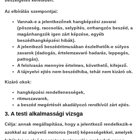
beszélgetés keretében.
Az elbírálás szempontjai:
Vannak-e a jelentkezőnek hangképzési zavarai
(pöszeség, raccsolás, selypítés, orrhangzós beszéd, a
magánhangzók igen zárt képzése, egyéb
beszédhangképzési hibák).
A jelentkező beszédritmusában észlelhetők-e súlyos
zavarok (dadogás, értelemzavaró hadarás, leppegés,
pattogás).
A felolvasás mennyire értelmes, követhető, kifejező.
A tájnyelvi ejtés nem beszédhiba, tehát nem kizáró ok.
Kizáró okok:
hangképzési rendellenességek,
ritmuszavarok,
a beszéd megértését akadályozó rendkívül zárt ejtés.
3. A testi alkalmassági vizsga
Célja: annak megállapítása, hogy a jelentkező rendelkezik-e
azokkal az alapvető motoros (testi) képességekkel, amelyek