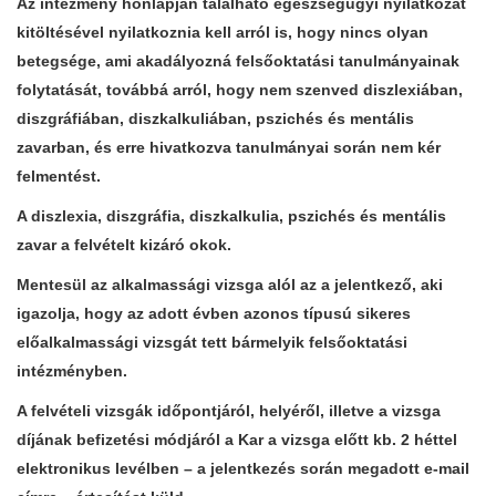
Az intézmény honlapján található egészségügyi nyilatkozat
kitöltésével nyilatkoznia kell arról is, hogy nincs olyan
betegsége, ami akadályozná felsőoktatási tanulmányainak
folytatását, továbbá arról, hogy nem szenved diszlexiában,
diszgráfiában, diszkalkuliában, pszichés és mentális
zavarban, és erre hivatkozva tanulmányai során nem kér
felmentést.
A diszlexia, diszgráfia, diszkalkulia, pszichés és mentális
zavar a felvételt kizáró okok.
Mentesül az alkalmassági vizsga alól az a jelentkező, aki
igazolja, hogy az adott évben azonos típusú sikeres
előalkalmassági vizsgát tett bármelyik felsőoktatási
intézményben.
A felvételi vizsgák időpontjáról, helyéről, illetve a vizsga
díjának befizetési módjáról a Kar a vizsga előtt
kb. 2 héttel
elektronikus levélben
– a jelentkezés során megadott e-mail