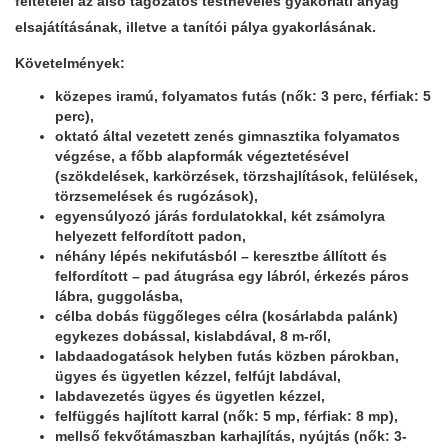
feltételei az alsó tagozatos testnevelés gyakorlati anyag
elsajátításának, illetve a tanítói pálya gyakorlásának.
Követelmények:
közepes iramú, folyamatos futás (nők: 3 perc, férfiak: 5
perc),
oktató által vezetett zenés gimnasztika folyamatos
végzése, a főbb alapformák végeztetésével
(szökdelések, karkörzések, törzshajlítások, felülések,
törzsemelések és rugózások),
egyensúlyozó járás fordulatokkal, két zsámolyra
helyezett felfordított padon,
néhány lépés nekifutásból – keresztbe állított és
felfordított – pad átugrása egy lábról, érkezés páros
lábra, guggolásba,
célba dobás függőleges célra (kosárlabda palánk)
egykezes dobással, kislabdával, 8 m-ről,
labdaadogatások helyben futás közben párokban,
ügyes és ügyetlen kézzel, felfújt labdával,
labdavezetés ügyes és ügyetlen kézzel,
felfüggés hajlított karral (nők: 5 mp, férfiak: 8 mp),
mellső fekvőtámaszban karhajlítás, nyújtás (nők: 3-