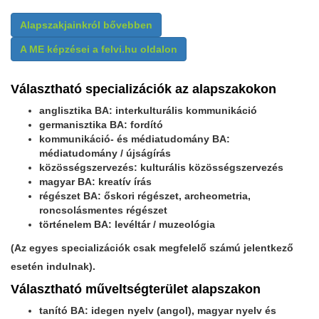
Alapszakjainkról bővebben
A ME képzései a felvi.hu oldalon
Választható specializációk az alapszakokon
anglisztika BA: interkulturális kommunikáció
germanisztika BA: fordító
kommunikáció- és médiatudomány BA:
médiatudomány / újságírás
közösségszervezés: kulturális közösségszervezés
magyar BA: kreatív írás
régészet BA: őskori régészet, archeometria,
roncsolásmentes régészet
történelem BA: levéltár / muzeológia
(Az egyes specializációk csak megfelelő számú jelentkező
esetén indulnak).
Választható műveltségterület alapszakon
tanító BA: idegen nyelv (angol), magyar nyelv és