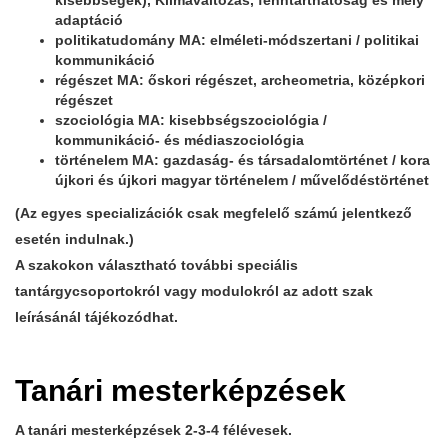
kisebbségek), Klímaváltozás, fenntarthatóság és mély
adaptáció
politikatudomány MA: elméleti-módszertani / politikai
kommunikáció
régészet MA: őskori régészet, archeometria, középkori
régészet
szociológia MA: kisebbségszociológia /
kommunikáció- és médiaszociológia
történelem MA: gazdaság- és társadalomtörténet / kora
újkori és újkori magyar történelem / művelődéstörténet
(Az egyes specializációk csak megfelelő számú jelentkező
esetén indulnak.)
A szakokon választható további speciális
tantárgycsoportokról vagy modulokról az adott szak
leírásánál tájékozódhat.
Tanári mesterképzések
A tanári mesterképzések 2-3-4 félévesek.