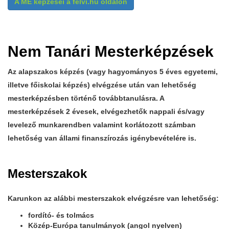
A ME képzései a felvi.hu oldalon
Nem Tanári Mesterképzések
Az alapszakos képzés (vagy hagyományos 5 éves egyetemi,
illetve főiskolai képzés) elvégzése után van lehetőség
mesterképzésben történő továbbtanulásra. A
mesterképzések 2 évesek, elvégezhetők nappali és/vagy
levelező munkarendben valamint korlátozott számban
lehetőség van állami finanszírozás igénybevételére is.
Mesterszakok
Karunkon az alábbi mesterszakok elvégzésre van lehetőség:
fordító- és tolmács
Közép-Európa tanulmányok (angol nyelven)