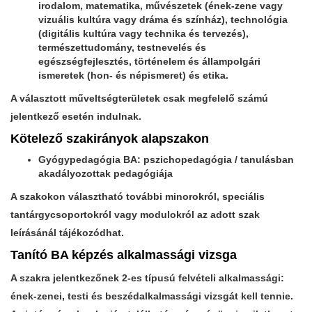
irodalom, matematika, művészetek (ének-zene vagy
vizuális kultúra vagy dráma és színház), technológia
(digitális kultúra vagy technika és tervezés),
természettudomány, testnevelés és
egészségfejlesztés, történelem és állampolgári
ismeretek (hon- és népismeret) és etika.
A választott műveltségterületek csak megfelelő számú
jelentkező esetén indulnak.
Kötelező szakirányok alapszakon
Gyógypedagógia BA: pszichopedagógia / tanulásban
akadályozottak pedagógiája
A szakokon választható további minorokról, speciális
tantárgycsoportokról vagy modulokról az adott szak
leírásánál tájékozódhat.
Tanító BA képzés alkalmassági vizsga
A szakra jelentkezőnek 2-es típusú felvételi alkalmassági:
ének-zenei, testi és beszédalkalmassági vizsgát kell tennie.