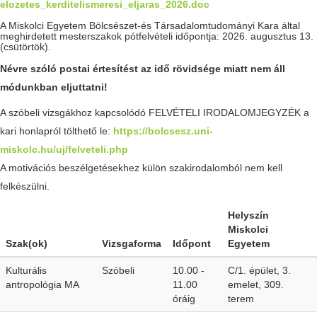
elozetes_kerditelismeresi_eljaras_2026.doc
A Miskolci Egyetem Bölcsészet-és Társadalomtudományi Kara által
meghirdetett mesterszakok pótfelvételi időpontja: 2026. augusztus 13.
(csütörtök).
Névre szóló postai értesítést az idő rövidsége miatt nem áll
módunkban eljuttatni!
A szóbeli vizsgákhoz kapcsolódó FELVÉTELI IRODALOMJEGYZÉK a
kari honlapról tölthető le:
https://bolcsesz.uni-
miskolc.hu/uj/felveteli.php
A motivációs beszélgetésekhez külön szakirodalomból nem kell
felkészülni.
Helyszín
Miskolci
Szak(ok)
Vizsgaforma
Időpont
Egyetem
Kulturális
Szóbeli
10.00 -
C/1. épület, 3.
antropológia MA
11.00
emelet, 309.
óráig
terem