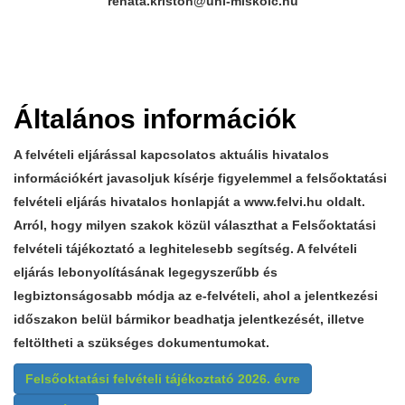
renata.kriston@uni-miskolc.hu
Általános információk
A felvételi eljárással kapcsolatos aktuális hivatalos
információkért javasoljuk kísérje figyelemmel a felsőoktatási
felvételi eljárás hivatalos honlapját a www.felvi.hu oldalt.
Arról, hogy milyen szakok közül választhat a Felsőoktatási
felvételi tájékoztató a leghitelesebb segítség. A felvételi
eljárás lebonyolításának legegyszerűbb és
legbiztonságosabb módja az e-felvételi, ahol a jelentkezési
időszakon belül bármikor beadhatja jelentkezését, illetve
feltöltheti a szükséges dokumentumokat.
Felsőoktatási felvételi tájékoztató 2026. évre