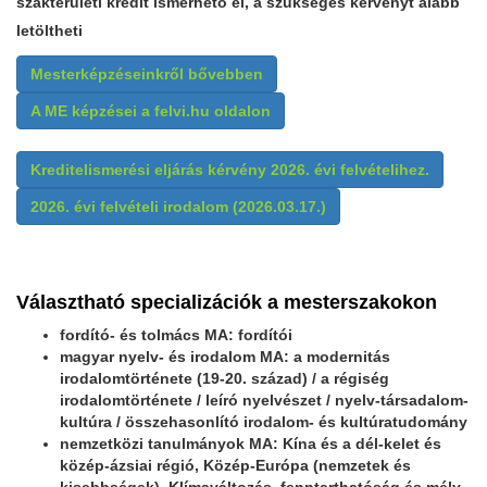
szakterületi kredit ismerhető el, a szükséges kérvényt alább
letöltheti
Mesterképzéseinkről bővebben
A ME képzései a felvi.hu oldalon
Kreditelismerési eljárás kérvény 2026. évi felvételihez.
2026. évi felvételi irodalom (2026.03.17.)
Választható specializációk a mesterszakokon
fordító- és tolmács MA: fordítói
magyar nyelv- és irodalom MA: a modernitás
irodalomtörténete (19-20. század) / a régiség
irodalomtörténete / leíró nyelvészet / nyelv-társadalom-
kultúra / összehasonlító irodalom- és kultúratudomány
nemzetközi tanulmányok MA: Kína és a dél-kelet és
közép-ázsiai régió, Közép-Európa (nemzetek és