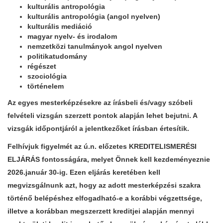
kulturális antropológia
kulturális antropológia (angol nyelven)
kulturális mediáció
magyar nyelv- és irodalom
nemzetközi tanulmányok angol nyelven
politikatudomány
régészet
szociológia
történelem
Az egyes mesterképzésekre az írásbeli és/vagy szóbeli
felvételi vizsgán szerzett pontok alapján lehet bejutni. A
vizsgák időpontjáról a jelentkezőket írásban értesítik.
Felhívjuk figyelmét az ú.n. előzetes KREDITELISMERÉSI
ELJÁRÁS fontosságára, melyet
Önnek kell kezdeményeznie
2026.január 30-ig.
Ezen eljárás keretében kell
megvizsgálnunk azt, hogy az adott mesterképzési szakra
történő belépéshez elfogadható-e a korábbi végzettsége,
illetve a korábban megszerzett kreditjei alapján mennyi