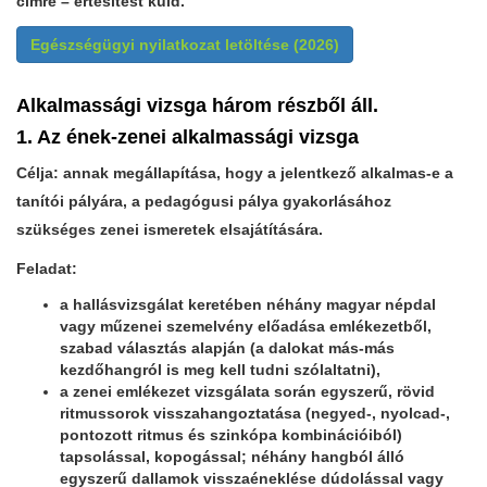
címre – értesítést küld.
Egészségügyi nyilatkozat letöltése (2026)
Alkalmassági vizsga három részből áll.
1. Az ének-zenei alkalmassági vizsga
Célja: annak megállapítása, hogy a jelentkező alkalmas-e a
tanítói pályára, a pedagógusi pálya gyakorlásához
szükséges zenei ismeretek elsajátítására.
Feladat:
a hallásvizsgálat keretében néhány magyar népdal
vagy műzenei szemelvény előadása emlékezetből,
szabad választás alapján (a dalokat más-más
kezdőhangról is meg kell tudni szólaltatni),
a zenei emlékezet vizsgálata során egyszerű, rövid
ritmussorok visszahangoztatása (negyed-, nyolcad-,
pontozott ritmus és szinkópa kombinációiból)
tapsolással, kopogással; néhány hangból álló
egyszerű dallamok visszaéneklése dúdolással vagy