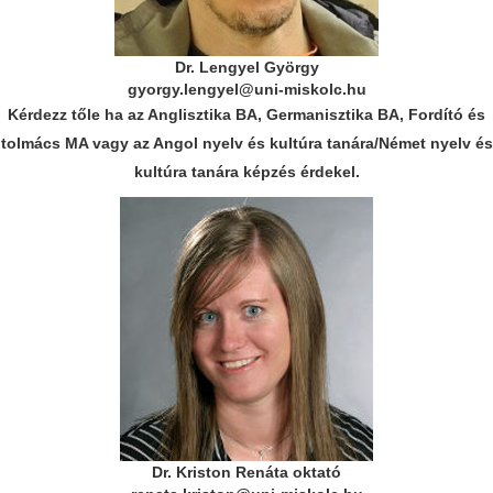
Dr. Lengyel György
gyorgy.lengyel@uni-miskolc.hu
Kérdezz tőle ha az Anglisztika BA, Germanisztika BA, Fordító és
tolmács MA vagy az Angol nyelv és kultúra tanára/Német nyelv és
kultúra tanára képzés érdekel.
Dr. Kriston Renáta oktató