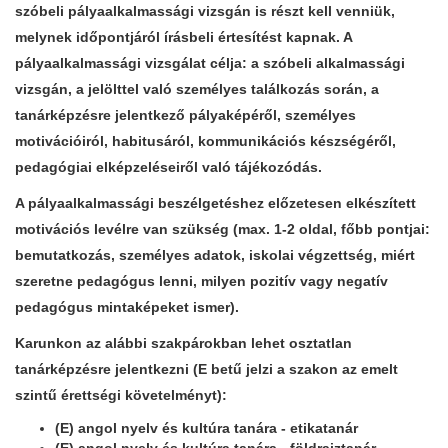
szóbeli pályaalkalmassági vizsgán is részt kell venniük,
melynek időpontjáról írásbeli értesítést kapnak. A
pályaalkalmassági vizsgálat célja: a szóbeli alkalmassági
vizsgán, a jelölttel való személyes találkozás során, a
tanárképzésre jelentkező pályaképéről, személyes
motivációiról, habitusáról, kommunikációs készségéről,
pedagógiai elképzeléseiről való tájékozódás.
A pályaalkalmassági beszélgetéshez előzetesen elkészített
motivációs levélre van szükség (max. 1-2 oldal, főbb pontjai:
bemutatkozás, személyes adatok, iskolai végzettség, miért
szeretne pedagógus lenni, milyen pozitív vagy negatív
pedagógus mintaképeket ismer).
Karunkon az alábbi szakpárokban lehet osztatlan
tanárképzésre jelentkezni (
E
betű jelzi a szakon az
emelt
szintű érettségi
követelményt):
(E)
angol nyelv és kultúra tanára - etikatanár