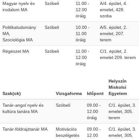
Magyar nyelv és
Szóbeli
11.00 -
A/4. épület, 4.
irodalom MA
12.00
emelet, 428.
óráig
szoba
Politikatudomány
Szóbeli
10.00 -
A/5. épület, 2.
MA,
11.00
emelet, 207.
Szociológia MA
óráig
terem
Régészet MA
Szóbeli
11.00 -
C/1. épület, 2.
12.00
emelet 209. terem
óráig
Helyszín
Miskolci
Szak(ok)
Vizsgaforma
Időpont
Egyetem
Tanár-angol nyelv és
Szóbeli
09.00 -
C/1. épület, 3.
kultúra tanára MA
12.00
emelet, 305.
óráig
terem
Tanár-földrajztanár MA
Motivációs
09.00 -
C/1. épület, 3.
beszélgetés
12.00
emelet, 305.