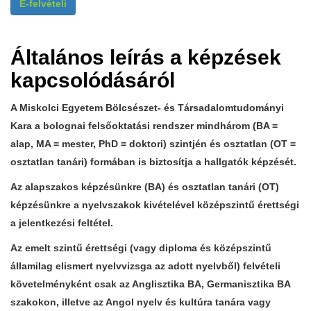
E-felvételi
Általános leírás a képzések
kapcsolódásáról
A Miskolci Egyetem Bölcsészet- és Társadalomtudományi
Kara a bolognai felsőoktatási rendszer mindhárom (BA =
alap, MA = mester, PhD = doktori) szintjén és osztatlan (OT =
osztatlan tanári) formában is biztosítja a hallgatók képzését.
Az alapszakos képzésünkre (BA) és osztatlan tanári (OT)
képzésünkre a nyelvszakok kivételével középszintű érettségi
a jelentkezési feltétel.
Az emelt szintű érettségi (vagy diploma és középszintű
államilag elismert nyelvvizsga az adott nyelvből) felvételi
követelményként csak az Anglisztika BA, Germanisztika BA
szakokon, illetve az Angol nyelv és kultúra tanára vagy