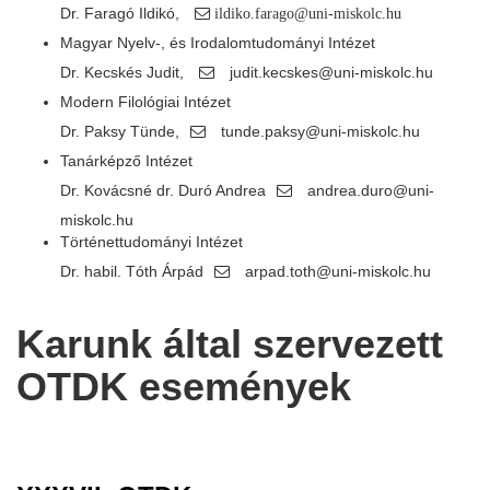
Dr. Faragó Ildikó,
ildiko.farago@uni-miskolc.hu
Magyar Nyelv-, és Irodalomtudományi Intézet
Dr. Kecskés Judit,
judit.kecskes@uni-miskolc.hu
Modern Filológiai Intézet
Dr. Paksy Tünde,
tunde.paksy@uni-miskolc.hu
Tanárképző Intézet
Dr. Kovácsné dr. Duró Andrea
andrea.duro@uni-
miskolc.hu
Történettudományi Intézet
Dr. habil. Tóth Árpád
arpad.toth@uni-miskolc.hu
Karunk által szervezett
OTDK események