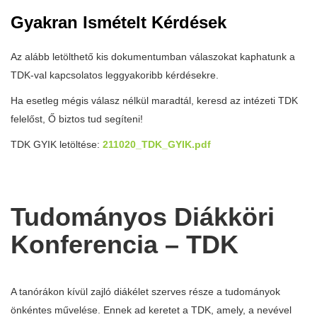
Gyakran Ismételt Kérdések
Az alább letölthető kis dokumentumban válaszokat kaphatunk a
TDK-val kapcsolatos leggyakoribb kérdésekre.
Ha esetleg mégis válasz nélkül maradtál, keresd az intézeti TDK
felelőst, Ő biztos tud segíteni!
TDK GYIK letöltése:
211020_TDK_GYIK.pdf
Tudományos Diákköri
Konferencia – TDK
A tanórákon kívül zajló diákélet szerves része a tudományok
önkéntes művelése. Ennek ad keretet a TDK, amely, a nevével