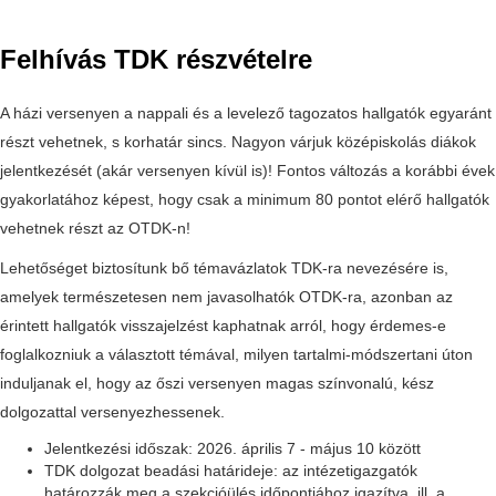
Felhívás TDK részvételre
A házi versenyen a nappali és a levelező tagozatos hallgatók egyaránt
részt vehetnek, s korhatár sincs. Nagyon várjuk középiskolás diákok
jelentkezését (akár versenyen kívül is)! Fontos változás a korábbi évek
gyakorlatához képest, hogy csak a minimum 80 pontot elérő hallgatók
vehetnek részt az OTDK-n!
Lehetőséget biztosítunk bő témavázlatok TDK-ra nevezésére is,
amelyek természetesen nem javasolhatók OTDK-ra, azonban az
érintett hallgatók visszajelzést kaphatnak arról, hogy érdemes-e
foglalkozniuk a választott témával, milyen tartalmi-módszertani úton
induljanak el, hogy az őszi versenyen magas színvonalú, kész
dolgozattal versenyezhessenek.
Jelentkezési időszak: 2026. április 7 - május 10 között
TDK dolgozat beadási határideje: az intézetigazgatók
határozzák meg a szekcióülés időpontjához igazítva, ill. a