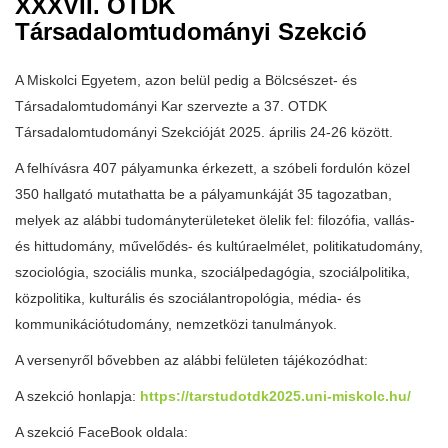
XXXVII. OTDK
Társadalomtudományi Szekció
A Miskolci Egyetem, azon belül pedig a Bölcsészet- és
Társadalomtudományi Kar szervezte a 37. OTDK
Társadalomtudományi Szekcióját 2025. április 24-26 között.
A felhívásra 407 pályamunka érkezett, a szóbeli fordulón közel
350 hallgató mutathatta be a pályamunkáját 35 tagozatban,
melyek az alábbi tudományterületeket ölelik fel: filozófia, vallás-
és hittudomány, művelődés- és kultúraelmélet, politikatudomány,
szociológia, szociális munka, szociálpedagógia, szociálpolitika,
közpolitika, kulturális és szociálantropológia, média- és
kommunikációtudomány, nemzetközi tanulmányok.
A versenyről bővebben az alábbi felületen tájékozódhat:
A szekció honlapja:
https://tarstudotdk2025.uni-miskolc.hu/
A szekció FaceBook oldala: