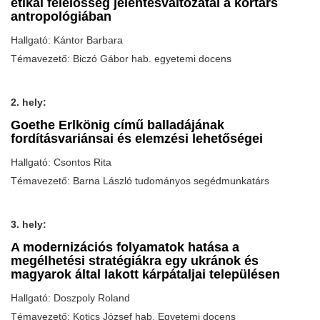
etikai felelősség jelentésváltozatai a kortárs
antropológiában
Hallgató: Kántor Barbara
Témavezető: Biczó Gábor hab. egyetemi docens
2. hely:
Goethe Erlkönig című balladájának
fordításvariánsai és elemzési lehetőségei
Hallgató: Csontos Rita
Témavezető: Barna László tudományos segédmunkatárs
3. hely:
A modernizációs folyamatok hatása a
megélhetési stratégiákra egy ukránok és
magyarok által lakott kárpátaljai településen
Hallgató: Doszpoly Roland
Témavezető: Kotics József hab. Egyetemi docens