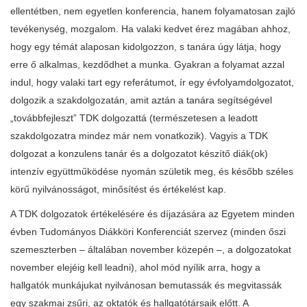
ellentétben, nem egyetlen konferencia, hanem folyamatosan zajló
tevékenység, mozgalom. Ha valaki kedvet érez magában ahhoz,
hogy egy témát alaposan kidolgozzon, s tanára úgy látja, hogy
erre ő alkalmas, kezdődhet a munka. Gyakran a folyamat azzal
indul, hogy valaki tart egy referátumot, ír egy évfolyamdolgozatot,
dolgozik a szakdolgozatán, amit aztán a tanára segítségével
„továbbfejleszt” TDK dolgozattá (természetesen a leadott
szakdolgozatra mindez már nem vonatkozik). Vagyis a TDK
dolgozat a konzulens tanár és a dolgozatot készítő diák(ok)
intenzív együttműködése nyomán születik meg, és később széles
körű nyilvánosságot, minősítést és értékelést kap.
A TDK dolgozatok értékelésére és díjazására az Egyetem minden
évben Tudományos Diákköri Konferenciát szervez (minden őszi
szemeszterben – általában november közepén –, a dolgozatokat
november elejéig kell leadni), ahol mód nyílik arra, hogy a
hallgatók munkájukat nyilvánosan bemutassák és megvitassák
egy szakmai zsűri, az oktatók és hallgatótársaik előtt. A