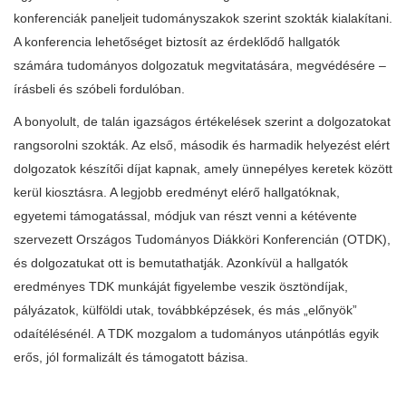
konferenciák paneljeit tudományszakok szerint szokták kialakítani.
A konferencia lehetőséget biztosít az érdeklődő hallgatók
számára tudományos dolgozatuk megvitatására, megvédésére –
írásbeli és szóbeli fordulóban.
A bonyolult, de talán igazságos értékelések szerint a dolgozatokat
rangsorolni szokták. Az első, második és harmadik helyezést elért
dolgozatok készítői díjat kapnak, amely ünnepélyes keretek között
kerül kiosztásra. A legjobb eredményt elérő hallgatóknak,
egyetemi támogatással, módjuk van részt venni a kétévente
szervezett Országos Tudományos Diákköri Konferencián (OTDK),
és dolgozatukat ott is bemutathatják. Azonkívül a hallgatók
eredményes TDK munkáját figyelembe veszik ösztöndíjak,
pályázatok, külföldi utak, továbbképzések, és más „előnyök”
odaítélésénél. A TDK mozgalom a tudományos utánpótlás egyik
erős, jól formalizált és támogatott bázisa.