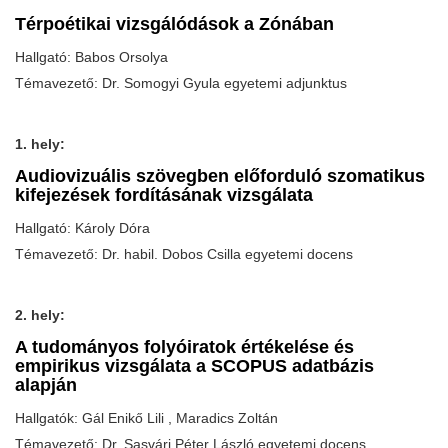
Térpoétikai vizsgálódások a Zónában
Hallgató: Babos Orsolya
Témavezető: Dr. Somogyi Gyula egyetemi adjunktus
1. hely:
Audiovizuális szövegben előforduló szomatikus
kifejezések fordításának vizsgálata
Hallgató: Károly Dóra
Témavezető: Dr. habil. Dobos Csilla egyetemi docens
2. hely:
A tudományos folyóiratok értékelése és
empirikus vizsgálata a SCOPUS adatbázis
alapján
Hallgatók: Gál Enikő Lili , Maradics Zoltán
Témavezető: Dr. Sasvári Péter László egyetemi docens