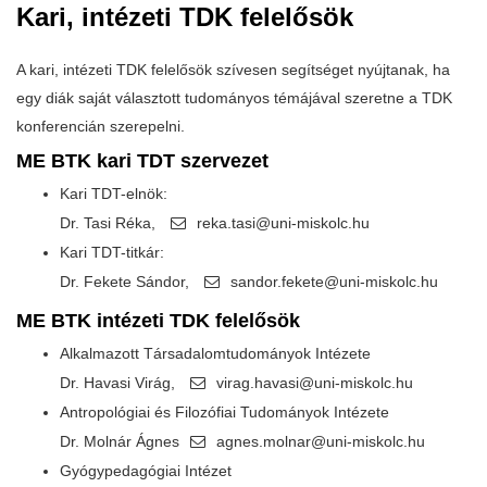
Kari, intézeti TDK felelősök
A kari, intézeti TDK felelősök szívesen segítséget nyújtanak, ha
egy diák saját választott tudományos témájával szeretne a TDK
konferencián szerepelni.
ME BTK kari TDT szervezet
Kari TDT-elnök:
Dr. Tasi Réka,
reka.tasi@uni-miskolc.hu
Kari TDT-titkár:
Dr. Fekete Sándor,
sandor.fekete@uni-miskolc.hu
ME BTK intézeti TDK felelősök
Alkalmazott Társadalomtudományok Intézete
Dr. Havasi Virág,
virag.havasi@uni-miskolc.hu
Antropológiai és Filozófiai Tudományok Intézete
Dr. Molnár Ágnes
agnes.molnar@uni-miskolc.hu
Gyógypedagógiai Intézet