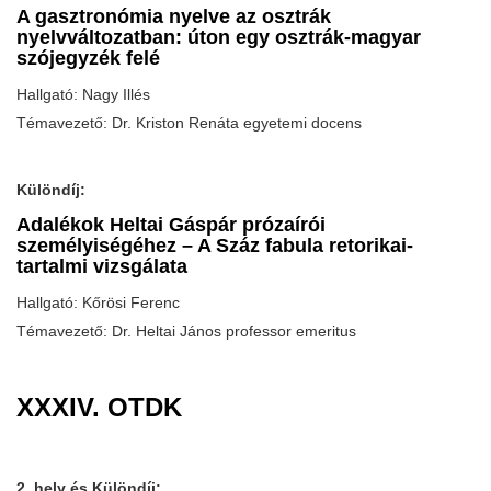
A gasztronómia nyelve az osztrák
nyelvváltozatban: úton egy osztrák-magyar
szójegyzék felé
Hallgató: Nagy Illés
Témavezető: Dr. Kriston Renáta egyetemi docens
Különdíj:
Adalékok Heltai Gáspár prózaírói
személyiségéhez – A Száz fabula retorikai-
tartalmi vizsgálata
Hallgató: Kőrösi Ferenc
Témavezető: Dr. Heltai János professor emeritus
XXXIV. OTDK
2. hely és Különdíj: