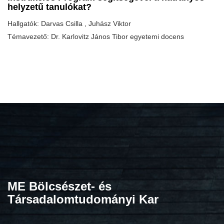
helyzetű tanulókat?
Hallgatók: Darvas Csilla , Juhász Viktor
Témavezető: Dr. Karlovitz János Tibor egyetemi docens
ME
Bölcsészet- és
Társadalomtudományi Kar