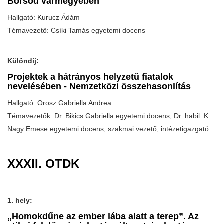
Borsod vármegyében
Hallgató: Kurucz Ádám
Témavezető: Csíki Tamás egyetemi docens
Különdíj:
Projektek a hátrányos helyzetű fiatalok
nevelésében - Nemzetközi összehasonlítás
Hallgató: Orosz Gabriella Andrea
Témavezetők: Dr. Bikics Gabriella egyetemi docens, Dr. habil. K.
Nagy Emese egyetemi docens, szakmai vezető, intézetigazgató
XXXII. OTDK
1. hely:
„Homokdűne az ember lába alatt a terep”. Az